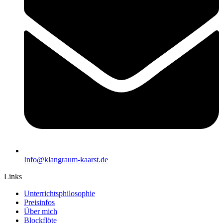
Info@klangraum-kaarst.de
Links
Unterrichtsphilosophie
Preisinfos
Über mich
Blockflöte